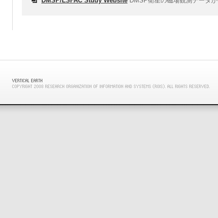
DMSP/LSFAC Study Website
DMSP衛星の磁場観測データか